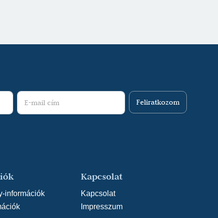
Feliratkozom
iók
Kapcsolat
y-információk
Kapcsolat
mációk
Impresszum