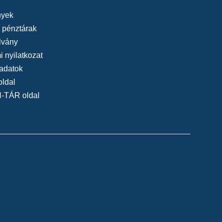
yek
, pénztárak
lvány
 nyilatkozat
adatok
oldal
N-TÁR oldal