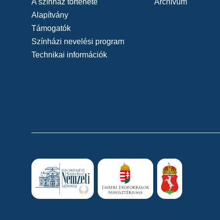
A színház története
Archívum
Alapítvány
Támogatók
Színházi nevelési program
Technikai információk