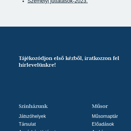
Személyi juttatások-2023.
Tájékozódjon első kézből, iratkozzon fel
hírlevelünkre!
Színházunk
Műsor
Játszóhelyek
Műsornaptár
Társulat
Előadások