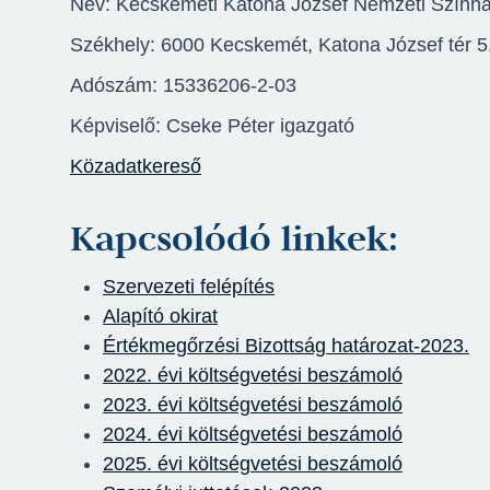
Név: Kecskeméti Katona József Nemzeti Szính
Jegyvásárlás
Székhely: 6000 Kecskemét, Katona József tér 5
Adószám: 15336206-2-03
Képviselő: Cseke Péter igazgató
Közadatkereső
Kapcsolódó linkek:
Szervezeti felépítés
Alapító okirat
Értékmegőrzési Bizottság határozat-2023.
2022. évi költségvetési beszámoló
2023. évi költségvetési beszámoló
2024. évi költségvetési beszámoló
2025. évi költségvetési beszámoló