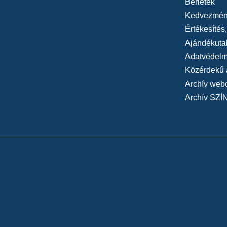
Bérletek
Kedvezmén
Értékesítés
Ajándékuta
Adatvédelmi
Közérdekű 
Archív web
Archív SZÍ