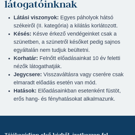
látogatóinknak
Látási viszonyok:
Egyes páholyok hátsó
székeiről (II. kategória) a kilátás korlátozott.
Késés:
Késve érkező vendégeinket csak a
szünetben, a szünetről későket pedig sajnos
egyáltalán nem tudjuk beültetni.
Korhatár:
Felnőtt előadásainkat 10 év feletti
nézők látogathatják.
Jegycsere:
Visszaváltásra vagy cserére csak
elmaradt előadás esetén van mód.
Hatások:
Előadásainkban esetenként füstöt,
erős hang- és fényhatásokat alkalmazunk.
Tájékozódjon első kézből, iratkozzon fel