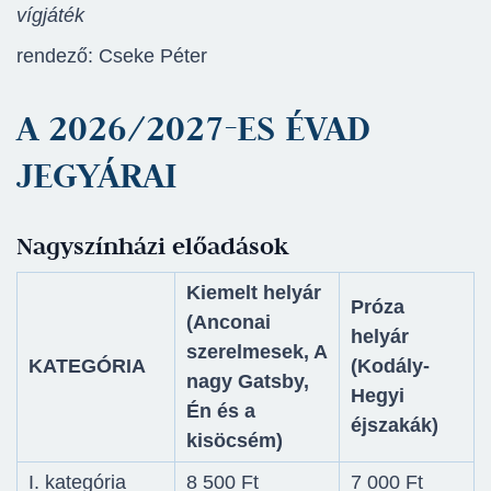
vígjáték
rendező: Cseke Péter
A 2026/2027-ES ÉVAD
JEGYÁRAI
Nagyszínházi előadások
Kiemelt helyár
Próza
(Anconai
helyár
szerelmesek, A
KATEGÓRIA
(Kodály-
nagy Gatsby,
Hegyi
Én és a
éjszakák)
kisöcsém)
I. kategória
8 500 Ft
7 000 Ft