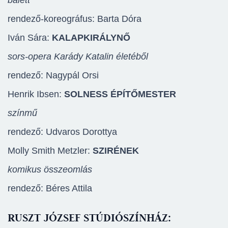
balett
rendező-koreográfus: Barta Dóra
Iván Sára:
KALAPKIRÁLYNŐ
sors-opera Karády Katalin életéből
rendező: Nagypál Orsi
Henrik Ibsen:
SOLNESS ÉPÍTŐMESTER
színmű
rendező: Udvaros Dorottya
Molly Smith Metzler:
SZIRÉNEK
komikus összeomlás
rendező: Béres Attila
RUSZT JÓZSEF STÚDIÓSZÍNHÁZ: