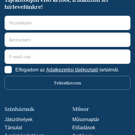
hírlevelünkre!
Elfogadom az
Adatkezelési tájékoztató
tartalmát.
Feliratkozom
Színházunk
Műsor
Játszóhelyek
Műsornaptár
Társulat
Előadások