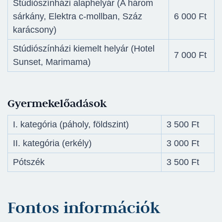
Stúdiószínházi alaphelyár (A három
sárkány, Elektra c-mollban, Száz
6 000 Ft
karácsony)
Stúdiószínházi kiemelt helyár (Hotel
7 000 Ft
Sunset, Marimama)
Gyermekelőadások
I. kategória (páholy, földszint)
3 500 Ft
II. kategória (erkély)
3 000 Ft
Pótszék
3 500 Ft
Fontos információk