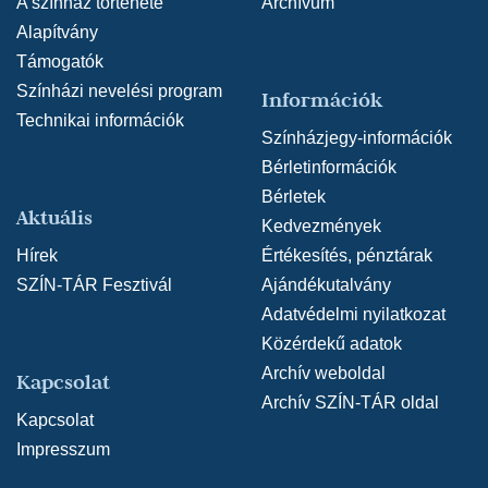
A színház története
Archívum
Alapítvány
Támogatók
Színházi nevelési program
Információk
Technikai információk
Színházjegy-információk
Bérletinformációk
Bérletek
Aktuális
Kedvezmények
Hírek
Értékesítés, pénztárak
SZÍN-TÁR Fesztivál
Ajándékutalvány
Adatvédelmi nyilatkozat
Közérdekű adatok
Archív weboldal
Kapcsolat
Archív SZÍN-TÁR oldal
Kapcsolat
Impresszum