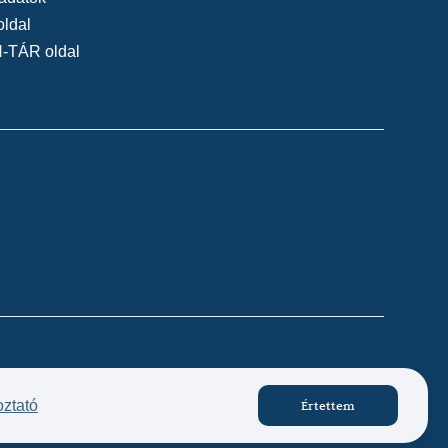
oldal
N-TÁR oldal
Készítette:
oztató
Értettem