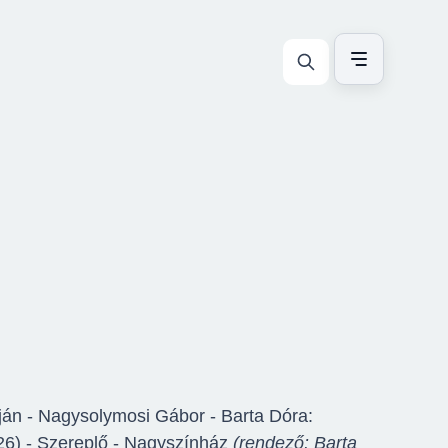
rján - Nagysolymosi Gábor - Barta Dóra:
26) - Szereplő - Nagyszínház
(rendező: Barta