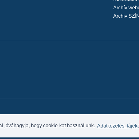
Archív web
Archív SZÍ
al jóváhagyja, hogy cookie-kat használjunk.
Adatkezelési tájék