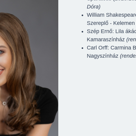
Dóra)
William Shakespeare
Szereplő - Kelemen
Szép Ernő: Lila áká
Kamaraszínház
(re
Carl Orff: Carmina 
Nagyszínház
(rende