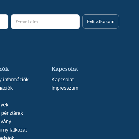
Feliratkozom
iók
Kapcsolat
y-információk
Kapcsolat
mációk
Impresszum
yek
, pénztárak
lvány
 nyilatkozat
adatok