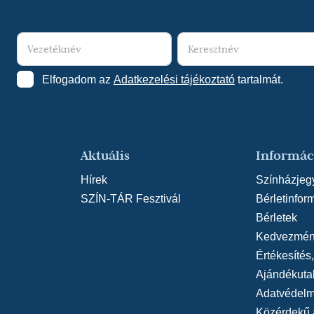
Elfogadom az
Adatkezelési tájékoztató
tartalmát.
Aktuális
Informác
Hírek
Színházjeg
SZÍN-TÁR Fesztivál
Bérletinfor
Bérletek
Kedvezmén
Értékesítés
Ajándékuta
Adatvédelmi
Közérdekű 