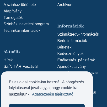
A színház története
Archívum
Alapítvány
Támogatók
Színházi nevelési program
Információk
Technikai információk
Színházjegy-információk
Bérletinformációk
Bérletek
Aktuális
Kedvezmények
Hírek
Értékesítés, pénztárak
SZÍN-TÁR Fesztivál
Ajándékutalvány
Adatvédelmi nyilatkozat
Közérdekű adatok
Ez az oldal cookie-kat használ. A böngészés
Archív weboldal
Kapcsolat
folytatásával jóváhagyja, hogy cookie-kat
Archív SZÍN-TÁR oldal
használjunk.
Adatkezelési tájékoztató
Kapcsolat
Impresszum