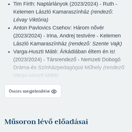
Tim Firth: Naptárlányok (2023/2024) - Ruth -
Kelemen László Kamaraszínház
(rendező:
Lévay Viktória)
Anton Pavlovics Csehov: Három nővér
(2023/2024) - Irina, Andrej testvére - Kelemen
László Kamaraszínház
(rendező: Szente Vajk)
Varga-Huszti Máté: Árkádiában éltem én is!
(2023/2024) - Társrendező - Nemzeti Dobogó
Dráma-és Színházpedagógiai Műhely
(rendező:
Varga-Huszti Máté)
Lehár Ferenc: Luxemburg grófja (2022/2023) -
Összes megjelenítése
Juliette Vermont, énekesnő - Nagyszínház
(rendező: Szente Vajk)
Ray Cooney: A miniszter félrelép (2022/2023) -
Ápolónő - Nagyszínház
(rendező: Besenczi
Műsoron lévő előadásai
Árpád)
Jean de Létraz: Tombol az erény (2022/2023) -