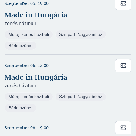
Wolf - Nagyszínház
(rendező: Szente Vajk)
Szeptember 05. 19:00
Karinthy Ferenc: Gellérthegyi álmok (2021/2022)
Made in Hungária
- Lány - Ruszt József Stúdiószínház
(rendező:
zenés házibuli
Nagy Viktor)
Műfaj: zenés házibuli
Színpad: Nagyszínház
Eisemann Mihály - Békeffi István - Halász Imre:
Egy csók és más semmi (2020/2021) - Teca -
Bérletszünet
Nagyszínház
(rendező: Szőcs Artur)
Nyikolaj Vasziljevics Gogol: A revizor
Szeptember 06. 15:00
(2020/2021) - Marja, polgármester leánya -
Made in Hungária
Nagyszínház
(rendező: Pataki András)
Kerékgyártó István: Rükverc (2020/2021) -
zenés házibuli
Szereplő - Ruszt József Stúdiószínház
Műfaj: zenés házibuli
Színpad: Nagyszínház
(rendező: Kocsis Pál)
Bérletszünet
Móricz Zsigmond - Kocsák Tibor - Miklós Tibor:
Légy jó mindhalálig (2020/2021) - Bella
kisasszony - Nagyszínház
(rendező: Nagy
Szeptember 06. 19:00
Viktor)