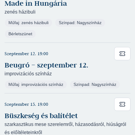
Made in Hungária
Dale Wasserman: Száll a kakukk fészkére
zenés házibuli
(2019/2020) - Sandra - Nagyszínház
(rendező:
Bagó Bertalan)
Műfaj: zenés házibuli
Színpad: Nagyszínház
Móricz Zsigmond: Nihil (2019/2020) - Szereplő -
Bérletszünet
Kaposvári egyetem: MATE Kaposvári Campus
Rippl-Rónai Művészeti Intézet
(rendező: Dohy
Szeptember 12. 19:00
Balázs)
Eugene O'Neill: Amerikai Elektra (2019/2020) -
Beugró – szeptember 12.
Hazel Niles, Peter húga - Ruszt József
improvizációs színház
Stúdiószínház
(rendező: Horváth Csaba)
Műfaj: improvizációs színház
Színpad: Nagyszínház
Madách Imre: Az ember tragédiája „junior”
(2019/2020) - Szereplő - Kelemen László
Kamaraszínház
(rendező: Cseke Péter)
Szeptember 15. 19:00
László Miklós - Mohácsi István - Mohácsi János:
Büszkeség és balítélet
Illatszertár (2019/2020) - Szereplő -
szarkasztikus mese szerelemről, házasodásról, hiúságról
Nagyszínház
(rendező: Mohácsi János)
és előítéleteinkről