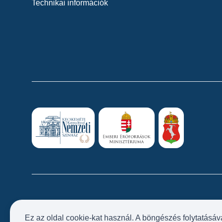
Technikai információk
Ez az oldal cookie-kat használ. A böngészés folytatásáv
Próbatábla