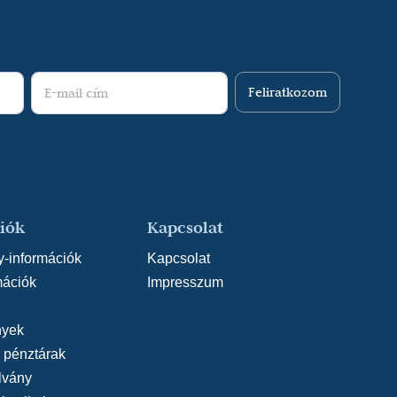
Feliratkozom
iók
Kapcsolat
y-információk
Kapcsolat
mációk
Impresszum
yek
, pénztárak
lvány