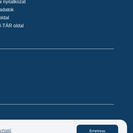
 nyilatkozat
adatok
oldal
N-TÁR oldal
Készítette:
oztató
Értettem