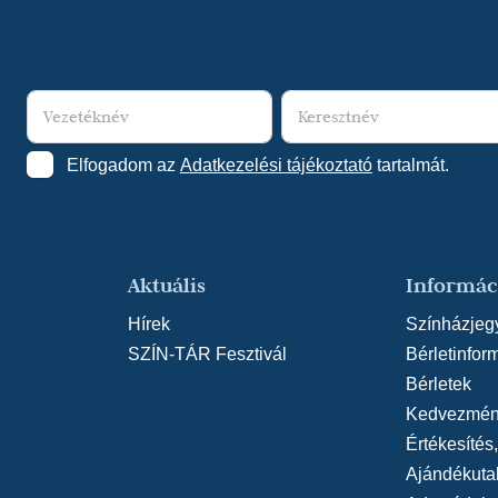
Elfogadom az
Adatkezelési tájékoztató
tartalmát.
Aktuális
Informác
Hírek
Színházjeg
SZÍN-TÁR Fesztivál
Bérletinfor
Bérletek
Kedvezmén
Értékesítés
Ajándékuta