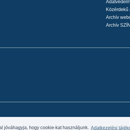
Adatvédelmi
Közérdekű 
Archív web
Archív SZÍ
al jóváhagyja, hogy cookie-kat használjunk.
Adatkezelési tájék