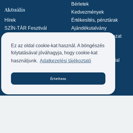
Bérletek
Aktuális
Kedvezmények
Hírek
Értékesítés, pénztárak
SZÍN-TÁR Fesztivál
Ajándékutalvány
Adatvédelmi nyilatkozat
Közérdekű adatok
Ez az oldal cookie-kat használ. A böngészés
Archív weboldal
folytatásával jóváhagyja, hogy cookie-kat
Kapcsolat
Archív SZÍN-TÁR oldal
használjunk.
Adatkezelési tájékoztató
Kapcsolat
Impresszum
Értettem
Jegyvásárlás