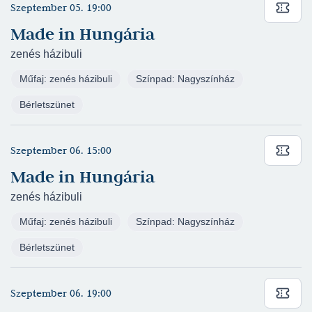
Malcolm, Duncan fia - Ruszt József
Szeptember 05. 19:00
Stúdiószínház
(rendező: Kovács Lehel)
Made in Hungária
Szente Vajk - Galambos Attila - Juhász Levente:
zenés házibuli
Kőszívű (2022/2023) - Baradlay Ödön -
Műfaj: zenés házibuli
Színpad: Nagyszínház
Nagyszínház
(rendező: Szente Vajk)
Henrik Ibsen: A nagy Ibsen-vizsga, avagy sehol
Bérletszünet
sem jobb a szobalevegő (2021/2022) - Ragnar
Brovik - Színház- és Filmművészeti Egyetem
Szeptember 06. 15:00
(rendező: Tarnóczi Jakab)
Made in Hungária
Lévay Sylvester - Michael Kunze: Elisabeth
(2021/2022) - Grünne gróf - Nagyszínház
zenés házibuli
(rendező: Szente Vajk)
Műfaj: zenés házibuli
Színpad: Nagyszínház
Bérletszünet
Szeptember 06. 19:00