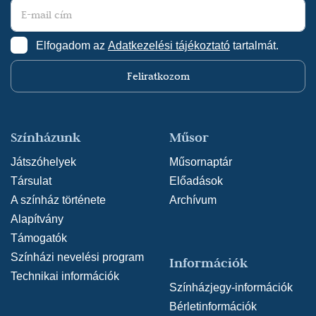
Elfogadom az
Adatkezelési tájékoztató
tartalmát.
Feliratkozom
Színházunk
Műsor
Játszóhelyek
Műsornaptár
Társulat
Előadások
A színház története
Archívum
Alapítvány
Támogatók
Színházi nevelési program
Információk
Technikai információk
Színházjegy-információk
Bérletinformációk