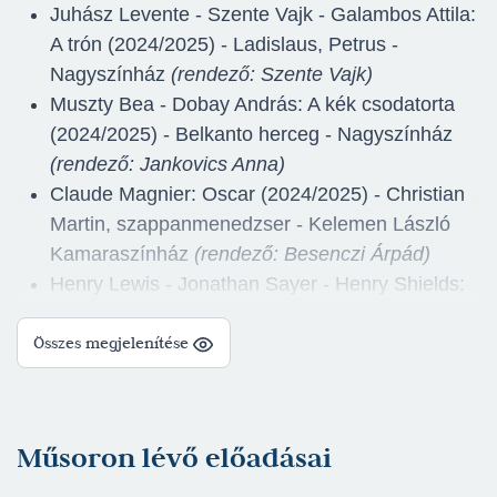
Juhász Levente - Szente Vajk - Galambos Attila:
A trón (2024/2025) - Ladislaus, Petrus -
Nagyszínház
(rendező: Szente Vajk)
Muszty Bea - Dobay András: A kék csodatorta
(2024/2025) - Belkanto herceg - Nagyszínház
(rendező: Jankovics Anna)
Claude Magnier: Oscar (2024/2025) - Christian
Martin, szappanmenedzser - Kelemen László
Kamaraszínház
(rendező: Besenczi Árpád)
Henry Lewis - Jonathan Sayer - Henry Shields:
Ma este megbukunk (2024/2025) - János, ő
Összes megjelenítése
játssza Charles Havershamet - Nagyszínház
(rendező: Cseke Péter)
Felhangolva (2023/2024) - Szereplő - Ruszt
József Stúdiószínház
(rendező: Kovács Lehel)
Műsoron lévő előadásai
Lee Hall - Tom Stoppard - Marc Norman:
Szerelmes Shakespeare (2023/2024) - Ned -