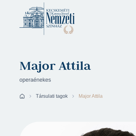
Major Attila
operaénekes
Társulati tagok
Major Attila