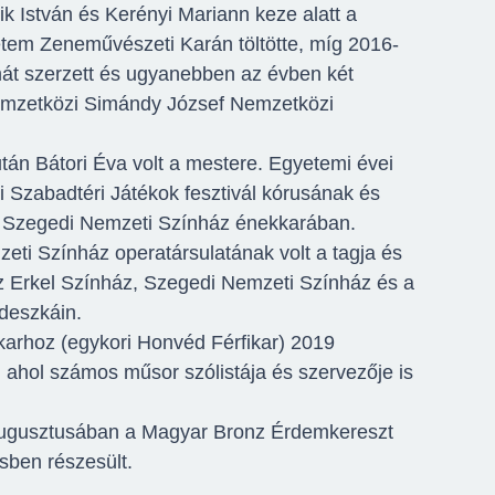
ik István és Kerényi Mariann keze alatt a
em Zeneművészeti Karán töltötte, míg 2016-
t szerzett és ugyanebben az évben két
 Nemzetközi Simándy József Nemzetközi
tán Bátori Éva volt a mestere. Egyetemi évei
di Szabadtéri Játékok fesztivál kórusának és
 a Szegedi Nemzeti Színház énekkarában.
eti Színház operatársulatának volt a tagja és
z Erkel Színház, Szegedi Nemzeti Színház és a
deszkáin.
karhoz (egykori Honvéd Férfikar) 2019
 ahol számos műsor szólistája és szervezője is
ugusztusában a Magyar Bronz Érdemkereszt
ésben részesült.