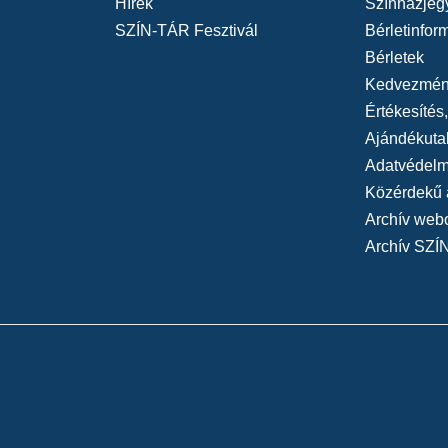
Hírek
Színházjeg
SZÍN-TÁR Fesztivál
Bérletinfor
Bérletek
Kedvezmén
Értékesítés
Ajándékuta
Adatvédelmi
Közérdekű 
Archív web
Archív SZÍ