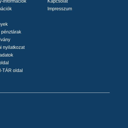
y-információk
Kapcsolat
mációk
Impresszum
yek
, pénztárak
lvány
 nyilatkozat
adatok
oldal
N-TÁR oldal