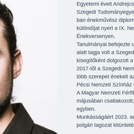
Egyetemi éveit Andrejcs
Szegedi Tudományegyet
ban énekművész diplomá
különdíjat nyert a IX.
Énekversenyen.
Tanulmányai befejezte u
alatt tagja volt a Szege
kisegítőként dolgozott
2017-től a Szegedi Nemz
több szerepet énekelt a
Pécsi Nemzeti Színház 
A Magyar Nemzeti Férfi
májusában csatlakozott,
egyben.
Munkásságáért 2023. a
polgári tagozat kitüntet