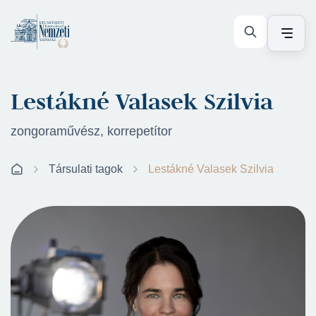
Lestákné Valasek Szilvia
zongoraművész, korrepetítor
Társulati tagok
Lestákné Valasek Szilvia