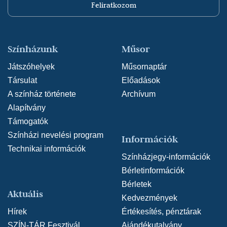
Feliratkozom
Színházunk
Műsor
Játszóhelyek
Műsornaptár
Társulat
Előadások
A színház története
Archívum
Alapítvány
Támogatók
Színházi nevelési program
Információk
Technikai információk
Színházjegy-információk
Bérletinformációk
Bérletek
Aktuális
Kedvezmények
Hírek
Értékesítés, pénztárak
SZÍN-TÁR Fesztivál
Ajándékutalvány