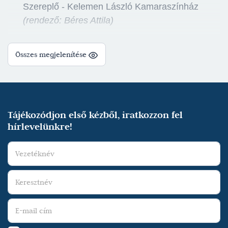
Szereplő - Kelemen László Kamaraszínház
(rendező: Béres Attila)
Összes megjelenítése
Tájékozódjon első kézből, iratkozzon fel
hírlevelünkre!