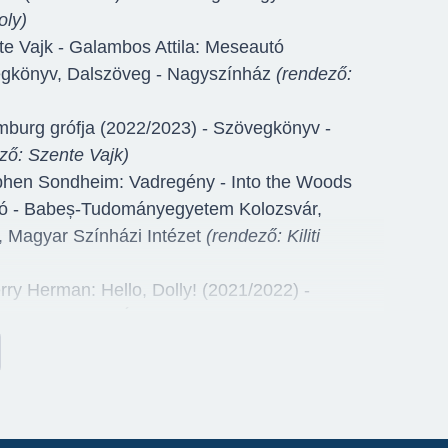
oly)
e Vajk - Galambos Attila: Meseautó
egkönyv, Dalszöveg - Nagyszínház
(rendező:
burg grófja (2022/2023) - Szövegkönyv -
ző: Szente Vajk)
phen Sondheim: Vadregény - Into the Woods
ító - Babeș-Tudományegyetem Kolozsvár,
, Magyar Színházi Intézet
(rendező: Kiliti
rry Herman: Hello, Dolly! (2021/2022) -
- Szatmárnémeti Északi Színház Harag György
orin Militaru)
s Brammer - Alfred Grünwald: Cirkuszhercegnő
bbi dalszöveg - Nagyszínház
(rendező: Eszenyi