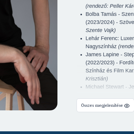
(rendező: Peller Kár
Bolba Tamás - Szent
(2023/2024) - Szöv
Szente Vajk)
Lehár Ferenc: Luxem
Nagyszínház
(rende
James Lapine - Ste
(2022/2023) - Ford
Színház és Film Kar
Krisztián)
Michael Stewart - Je
Dalszöveg fordító 
Társulat
(rendező: S
Összes megjelenítése
Kálmán Imre - Juliu
(2021/2022) - Tová
Enikő)