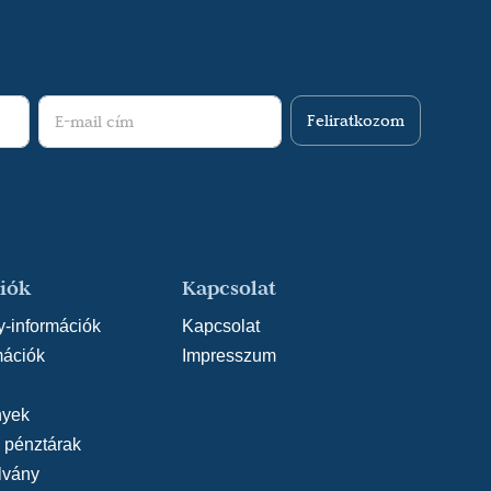
Karey Kirkpatrick - John O’Farell: Valami bűzlik
ó - József Attila Színház
(rendező: Szente Vajk)
2020/2021) - A librettót átdolgozta -
ző: Cseke Péter)
Feliratkozom
: Szentivánéji álom (2020/2021) - Konzultáns -
ző: Barta Dóra)
ona néni (2020/2021) - Magyar szöveg - Opera-
ndező: Varga Bence)
onai hegedűs (2020/2021) - Magyar szöveg -
yház
(rendező: Varga Bence)
iók
Kapcsolat
 La Vie (2019/2020) - Fordító - Sík Ferenc
y-információk
Kapcsolat
ndező: Bartus Gyula)
mációk
Impresszum
ia Resnick: 9-tők 5-ig (2018/2019) - Fordító -
 Zsigmond Színház
(rendező: Szente Vajk)
yek
Yeston: Titanic (2018/2019) - Fordító - Szegedi
, pénztárak
(rendező: Somogyi Szilárd)
lvány
 és már senki sem! (2018/2019) - Fordító -