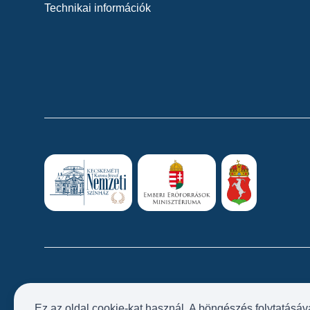
Technikai információk
Ez az oldal cookie-kat használ. A böngészés folytatásáv
Próbatábla