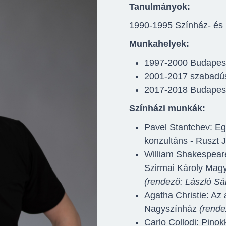
Tanulmányok:
1990-1995 Színház- és 
Munkahelyek:
1997-2000 Budapes
2001-2017 szabadúsz
2017-2018 Budapesti
Színházi munkák:
Pavel Stantchev: Egy
konzultáns - Ruszt 
William Shakespeare
Szirmai Károly Mag
(rendező: László Sá
Agatha Christie: Az 
Nagyszínház
(rende
Carlo Collodi: Pino