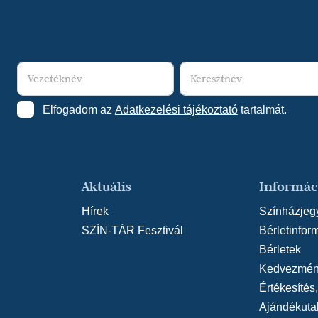
Wayne Kirkpatrick - 
(2021/2022) - Fordít
Donizetti: A csengő (
Nagyszínház
(rende
William Shakespeare
Nagyszínház
(rende
Elfogadom az
Adatkezelési tájékoztató
tartalmát.
Dohnányi Ernő: Sim
Eiffel Műhelyház
(re
Hubay Jenő: A crem
Opera-Eiffel Műhel
Aktuális
Informác
Gregg Opelka: C'est
Hírek
Színházjeg
Kamaraszínház
(re
SZÍN-TÁR Fesztivál
Bérletinfor
Dolly Parton - Patric
Bérletek
Nyíregyházi Móricz
Kedvezmén
Peter Stone - Maury 
Értékesítés
Szabadtéri Játékok
Ajándékuta
Agatha Christie: ...