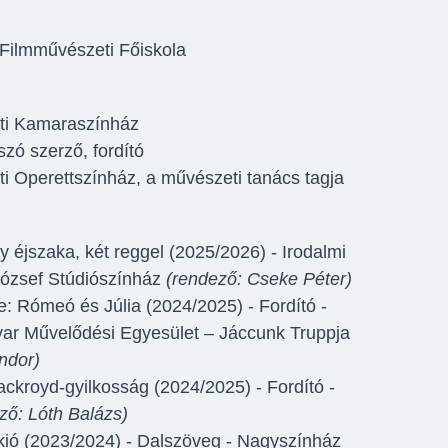
Filmművészeti Főiskola
ti Kamaraszínház
ó szerző, fordító
 Operettszínház, a művészeti tanács tagja
 éjszaka, két reggel (2025/2026) - Irodalmi
József Stúdiószínház
(rendező: Cseke Péter)
: Rómeó és Júlia (2024/2025) - Fordító -
yar Művelődési Egyesület – Jáccunk Truppja
ndor)
ackroyd-gyilkosság (2024/2025) - Fordító -
ző: Lóth Balázs)
kkió (2023/2024) - Dalszöveg - Nagyszínház