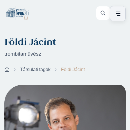
Földi Jácint
trombitaművész
Társulati tagok
Földi Jácint