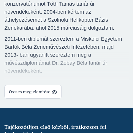
konzervatóriumot Tóth Tamás tanár úr
növendékeként. 2004-ben kértem az
áthelyezésemet a Szolnoki Helikopter Bázis
Zenekarába, ahol 2015 márciusáig dolgoztam.
2011-ben diplomát szereztem a Miskolci Egyetem
Bartók Béla Zeneművészeti Intézetében, majd
2013- ban ugyanitt szereztem meg a
művészdiplomámat Dr. Zobay Béla tanár úr
növendékeként.
Szolnoki éveim alatt rendszeresen játszottam a
Szolnoki Szimfonikus Zenekarban és a Szigligeti
Összes megjelenítése
Színházban.
2015 óta Kecskeméten folytattam a pályámat és az
M. Bodon Pál Alapfokú Művészeti Iskola rézfúvós
tanszakán trombitatanári állást töltöttem be. Emellett
Tájékozódjon első kézből, iratkozzon fel