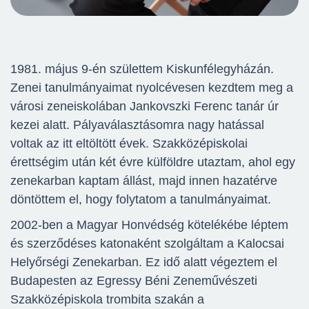
1981. május 9-én születtem Kiskunfélegyházán.
Zenei tanulmányaimat nyolcévesen kezdtem meg a
városi zeneiskolában Jankovszki Ferenc tanár úr
kezei alatt. Pályaválasztásomra nagy hatással
voltak az itt eltöltött évek. Szakközépiskolai
érettségim után két évre külföldre utaztam, ahol egy
zenekarban kaptam állást, majd innen hazatérve
döntöttem el, hogy folytatom a tanulmányaimat.
2002-ben a Magyar Honvédség kötelékébe léptem
és szerződéses katonaként szolgáltam a Kalocsai
Helyőrségi Zenekarban. Ez idő alatt végeztem el
Budapesten az Egressy Béni Zeneművészeti
Szakközépiskola trombita szakán a