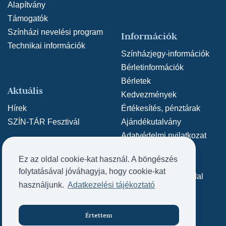
Alapítvány
Támogatók
Színházi nevelési program
Információk
Technikai információk
Színházjegy-információk
Bérletinformációk
Bérletek
Aktuális
Kedvezmények
Hírek
Értékesítés, pénztárak
SZÍN-TÁR Fesztivál
Ajándékutalvány
Adatvédelmi nyilatkozat
Közérdekű adatok
Ez az oldal cookie-kat használ. A böngészés
Archív weboldal
Kapcsolat
folytatásával jóváhagyja, hogy cookie-kat
Archív SZÍN-TÁR oldal
Kapcsolat
használjunk.
Adatkezelési tájékoztató
Impresszum
Értettem
Jegyvásárlás