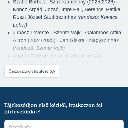
Szabó Borbála: Száz karácsony (2025/2026) -
Koncz Árpád, Jozsó, Imre Pali, Berencsi Petike -
Ruszt József Stúdiószínház
(rendező: Kovács
Lehel)
Juhász Levente - Szente Vajk - Galambos Attila:
A trón (2024/2025) - Jan Giskra - Nagyszínház
(rendező: Szente Vajk)
Agatha Christie: Az ackroyd-gyilkosság
(2024/2025) - Hector Blunt, Roger Ackroyd jó
barátja - Nagyszínház
(rendező: Lóth Balázs)
Összes megjelenítése
Claude Magnier: Oscar (2024/2025) - Philippe,
masszőr - Kelemen László Kamaraszínház
(rendező: Besenczi Árpád)
Carlo Collodi: Pinokkió (2023/2024) - Gepettó,
Tájékozódjon első kézből, iratkozzon fel
egy fafaragó, Rocambole, egy cirkuszigazgató -
hírlevelünkre!
Nagyszínház
(rendező: Peller Károly)
Patricia Highsmith: A tehetséges Mr. Ripley