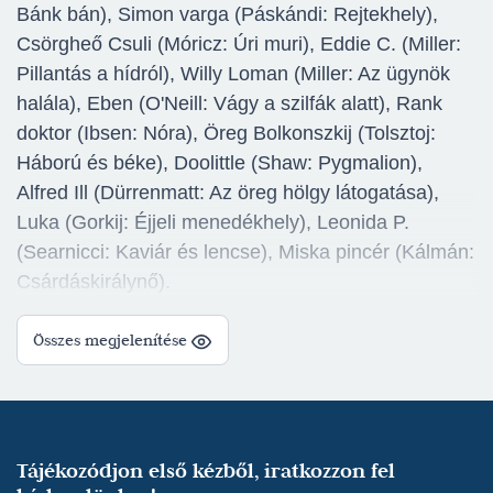
Bánk bán), Simon varga (Páskándi: Rejtekhely),
Csörgheő Csuli (Móricz: Úri muri), Eddie C. (Miller:
Pillantás a hídról), Willy Loman (Miller: Az ügynök
halála), Eben (O'Neill: Vágy a szilfák alatt), Rank
doktor (Ibsen: Nóra), Öreg Bolkonszkij (Tolsztoj:
Háború és béke), Doolittle (Shaw: Pygmalion),
Alfred Ill (Dürrenmatt: Az öreg hölgy látogatása),
Luka (Gorkij: Éjjeli menedékhely), Leonida P.
(Searnicci: Kaviár és lencse), Miska pincér (Kálmán:
Csárdáskirálynő).
Hobbi:
horgászat
Összes megjelenítése
Tájékozódjon első kézből, iratkozzon fel