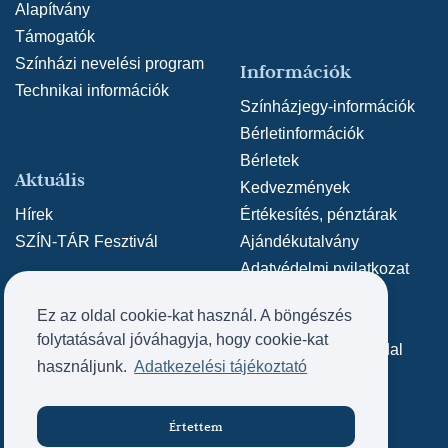
Alapítvány
Támogatók
Színházi nevelési program
Információk
Technikai információk
Színházjegy-információk
Bérletinformációk
Bérletek
Aktuális
Kedvezmények
Hírek
Értékesítés, pénztárak
SZÍN-TÁR Fesztivál
Ajándékutalvány
Adatvédelmi nyilatkozat
Közérdekű adatok
Ez az oldal cookie-kat használ. A böngészés
Archív weboldal
Kapcsolat
folytatásával jóváhagyja, hogy cookie-kat
Archív SZÍN-TÁR oldal
Kapcsolat
használjunk.
Adatkezelési tájékoztató
Impresszum
Értettem
Jegyvásárlás