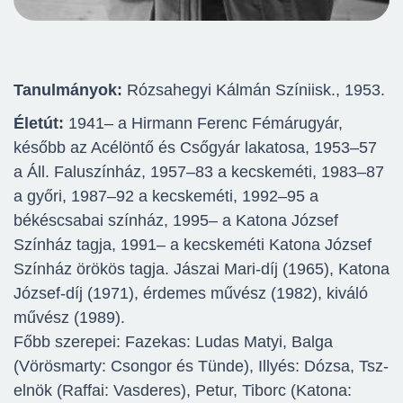
Tanulmányok:
Rózsahegyi Kálmán Színiisk., 1953.
Életút:
1941– a Hirmann Ferenc Fémárugyár,
később az Acélöntő és Csőgyár lakatosa, 1953–57
a Áll. Faluszínház, 1957–83 a kecskeméti, 1983–87
a győri, 1987–92 a kecskeméti, 1992–95 a
békéscsabai színház, 1995– a Katona József
Színház tagja, 1991– a kecskeméti Katona József
Színház örökös tagja. Jászai Mari-díj (1965), Katona
József-díj (1971), érdemes művész (1982), kiváló
művész (1989).
Főbb szerepei: Fazekas: Ludas Matyi, Balga
(Vörösmarty: Csongor és Tünde), Illyés: Dózsa, Tsz-
elnök (Raffai: Vasderes), Petur, Tiborc (Katona: