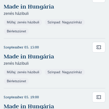
Péter)
Made in Hungária
Bolba Tamás - Szente Vajk - Galambos Attila:
zenés házibuli
Meseautó (2023/2024) - Karmester -
Műfaj: zenés házibuli
Színpad: Nagyszínház
Nagyszínház
(rendező: Szente Vajk)
Szikora Róbert - Lezsák Sándor - Zsuffa Tünde:
Bérletszünet
Az Ég tartja a Földet – Erzsébet, a szerelem
szentje (2023/2024) - Zenei munkatárs -
Szeptember 05. 15:00
Nagyszínház
(rendező: Cseke Péter)
Made in Hungária
Lehár Ferenc: Luxemburg grófja (2022/2023) -
Karmester, Átdolgozó, Hangszerelés -
zenés házibuli
Nagyszínház (
rendező: Szente Vajk)
Műfaj: zenés házibuli
Színpad: Nagyszínház
Ivan Szergejevics Turgenyev: Egy hónap falun
Bérletszünet
(2022/2023) - Zeneszerző. Zenei munkatárs -
Kelemen László Kamaraszínház
(rendező:
Mészáros Tibor)
Szeptember 05. 19:00
Szente Vajk - Galambos Attila - Juhász Levente:
Made in Hungária