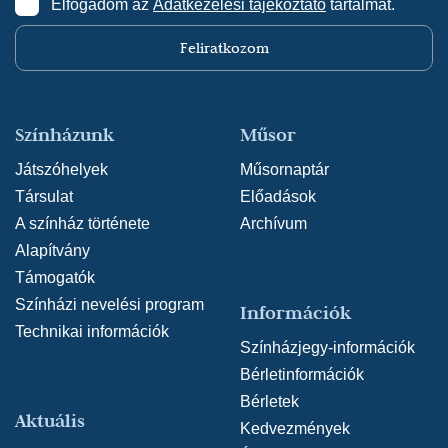
Elfogadom az
Adatkezelési tájékoztató
tartalmát.
- Gádor Béla - Szenes Iván: Állami áruház
Feliratkozom
(2018/2019) - Drucker Péter, Karmester -
Kelemen László Kamaraszínház
(rendező:
Benkó Bence)
Juhász Levente - Galambos Attila - Szente Vajk:
Színházunk
Műsor
A beszélő köntös (2018/2019) - Vezényel -
Játszóhelyek
Műsornaptár
Nagyszínház
(rendező: Szente Vajk)
Társulat
Előadások
Alan Menken - Cheri Steinkellner - Bill
A színház története
Archívum
Steinkellner: Apáca show (2017/2018) -
Alapítvány
Karmester - Szegedi Szabadtéri Játékok
Támogatók
(rendező: Szente Vajk)
Színházi nevelési program
Információk
Alan Menken - Cheri Steinkellner - Bill
Technikai információk
Steinkellner: Apáca show (2017/2018) -
Színházjegy-információk
Karmester - Zikkurat Színpadi Ügynökség
Bérletinformációk
(rendező: Szente Vajk)
Bérletek
Aktuális
Kálmán Imre - Leo Stein: Csárdáskirálynő
Kedvezmények