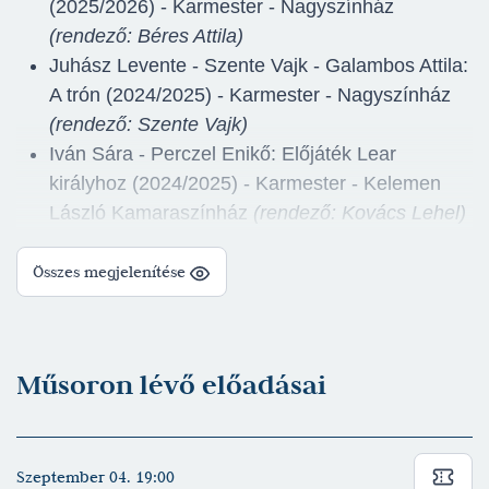
(2025/2026) - Karmester - Nagyszínház
(rendező: Béres Attila)
Juhász Levente - Szente Vajk - Galambos Attila:
A trón (2024/2025) - Karmester - Nagyszínház
(rendező: Szente Vajk)
Iván Sára - Perczel Enikő: Előjáték Lear
királyhoz (2024/2025) - Karmester - Kelemen
László Kamaraszínház
(rendező: Kovács Lehel)
Jacobi Viktor - Bródy Miksa - Martos Ferenc:
Leányvásár (2024//2025) - Karmester,
Összes megjelenítése
Átdolgozó, Hangszerelés - Nagyszínház
(rendező: Juronics Tamás)
Lee Hall - Tom Stoppard - Marc Norman:
Műsoron lévő előadásai
Szerelmes Shakespeare (2023/2024) - Zenei
vezető - Nagyszínház
(rendező: Pataki András)
Giacomo Puccini: Gianni Schicchi (2023/2024) -
Szeptember 04. 19:00
Karmester - Nagyszínház
(rendező: Cseke