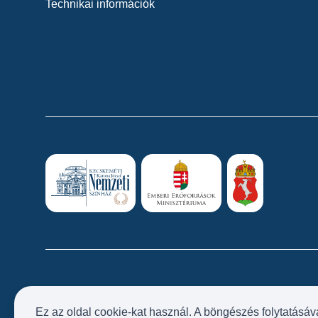
Technikai információk
Ez az oldal cookie-kat használ. A böngészés folytatásáv
Próbatábla