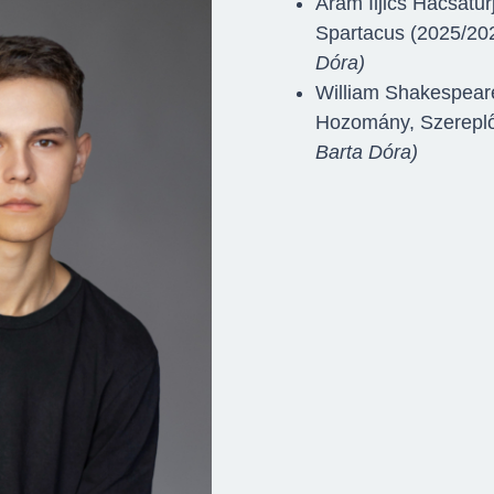
Aram Iljics Hacsatu
Spartacus (2025/20
Dóra)
William Shakespeare
Hozomány, Szerepl
Barta Dóra)