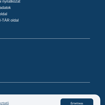
 nyilatkozat
adatok
oldal
N-TÁR oldal
Készítette:
oztató
Értettem