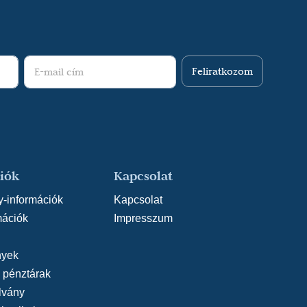
Feliratkozom
iók
Kapcsolat
y-információk
Kapcsolat
mációk
Impresszum
yek
, pénztárak
lvány