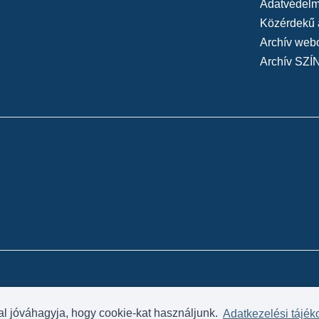
Adatvédelmi
Közérdekű 
Archív web
Archív SZÍ
al jóváhagyja, hogy cookie-kat használjunk.
Adatkezelési tájék