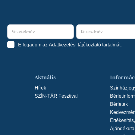
Elfogadom az
Adatkezelési tájékoztató
tartalmát.
Aktuális
Informác
Hírek
Színházjeg
SZÍN-TÁR Fesztivál
Bérletinfor
Bérletek
Kedvezmén
Értékesítés
Ajándékuta