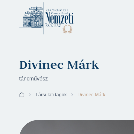
Divinec Márk
táncművész
Társulati tagok
Divinec Márk