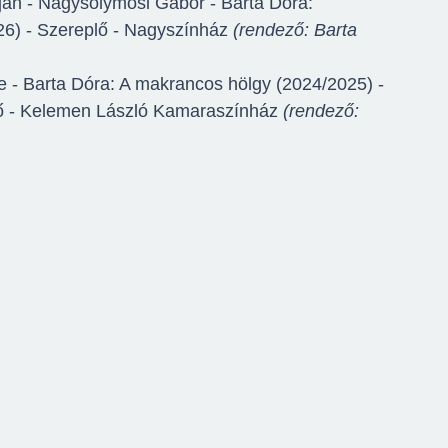
rján - Nagysolymosi Gábor - Barta Dóra:
26) - Szereplő - Nagyszínház
(rendező: Barta
 - Barta Dóra: A makrancos hölgy (2024/2025) -
ő - Kelemen László Kamaraszínház
(rendező: