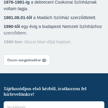
1976-1981-ig
a debreceni Csokonai Színháznak
voltam tagja.
1981.08.01-től
a Madách Színház szerződtetett.
1990-től
egy évig a budapesti Nemzeti Színházhoz
szerződtem.
1990-ben
Jászai Mari-díjat kaptam.
1991-től
„szabadúszó” lettem.
1992-től
rendezek is (Madách Színház, Auersperg
Összes megjelenítése
Theater Bécs, Karinthy Színház, Merlin Színház,
Budapesti Kamara Színház, Székesfehérvári
Vörösmarty Színház, Tatabányai Jászai Mari
Színház, Turay Ida Színtársulat, Kecskeméti Katona
Tájékozódjon első kézből, iratkozzon fel
József Nemzeti Színház)
hírlevelünkre!
1992-ben
a Madách Színház gyermek- és ifjúsági
programjainak vezetője lettem.