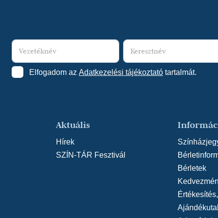
Elfogadom az
Adatkezelési tájékoztató
tartalmát.
Aktuális
Informác
Hírek
Színházjeg
SZÍN-TÁR Fesztivál
Bérletinfor
Bérletek
Kedvezmén
Értékesítés
Ajándékuta