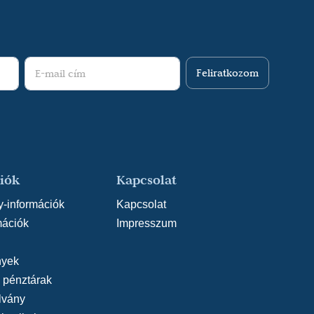
Feliratkozom
iók
Kapcsolat
y-információk
Kapcsolat
mációk
Impresszum
yek
, pénztárak
lvány