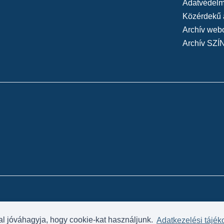
Adatvédelmi
Közérdekű 
Archív web
Archív SZÍ
al jóváhagyja, hogy cookie-kat használjunk.
Adatkezelési tájék