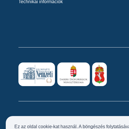
Technikai információk
Ez az oldal cookie-kat használ. A böngészés folytatásáv
Próbatábla