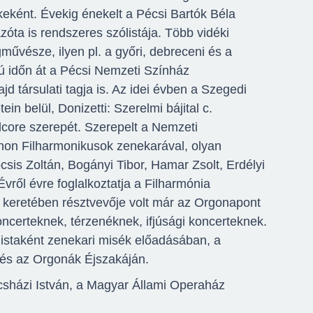
ként. Évekig énekelt a Pécsi Bartók Béla
óta is rendszeres szólistája. Több vidéki
űvésze, ilyen pl. a győri, debreceni és a
ú időn át a Pécsi Nemzeti Színház
d társulati tagja is. Az idei évben a Szegedi
in belül, Donizetti: Szerelmi bájital c.
core szerepét. Szerepelt a Nemzeti
non Filharmonikusok zenekarával, olyan
csis Zoltán, Bogányi Tibor, Hamar Zsolt, Erdélyi
vről évre foglalkoztatja a Filharmónia
keretében résztvevője volt már az Orgonapont
ncerteknek, térzenéknek, ifjúsági koncerteknek.
ólistaként zenekari misék előadásában, a
 és az Orgonák Éjszakáján.
csházi István, a Magyar Állami Operaház