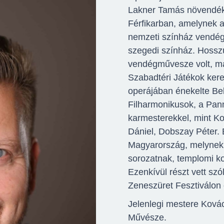
Lakner Tamás növendéke
Férfikarban, amelynek az
nemzeti színház vendégm
szegedi színház. Hossz
vendégművesze volt, maj
Szabadtéri Játékok kerete
operájában énekelte Bel
Filharmonikusok, a Pan
karmesterekkel, mint Ko
Dániel, Dobszay Péter. É
Magyarország, melynek 
sorozatnak, templomi ko
Ezenkívül részt vett sz
Zeneszüret Fesztiválon
Jelenlegi mestere Ková
Művésze.