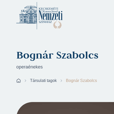
Bognár Szabolcs
operaénekes
Társulati tagok
Bognár Szabolcs