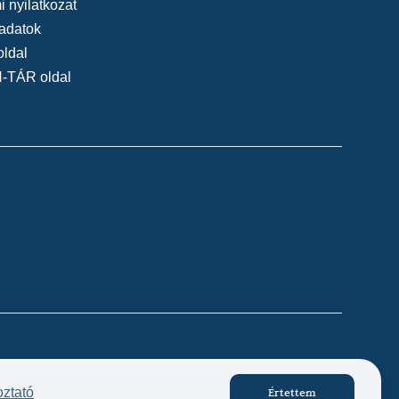
 nyilatkozat
adatok
oldal
N-TÁR oldal
Készítette:
oztató
Értettem