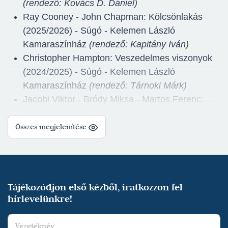
(rendező: Kovács D. Dániel)
Ray Cooney - John Chapman: Kölcsönlakás
(2025/2026) - Súgó - Kelemen László
Kamaraszínház
(rendező: Kapitány Iván)
Christopher Hampton: Veszedelmes viszonyok
(2024/2025) - Súgó - Kelemen László
Kamaraszínház
(rendező: Tárnoki Márk)
Jacobi Viktor - Bródy Miksa - Martos Ferenc:
Leányvásár (2024/2025) - Súgó - Nagyszínház
(rendező: Juronics Tamás)
Összes megjelenítése
Szép Ernő: Lila ákác (2024/2025) - Súgó -
Kelemen László Kamaraszínház
(rendező:
Kovács Lehel)
Tim Firth: Naptárlányok (2023/2024) - Súgó -
Tájékozódjon első kézből, iratkozzon fel
Kelemen László Kamaraszínház
(rendező:
hírlevelünkre!
Lévay Viktória)
Lee Hall - Tom Stoppard - Marc Norman: