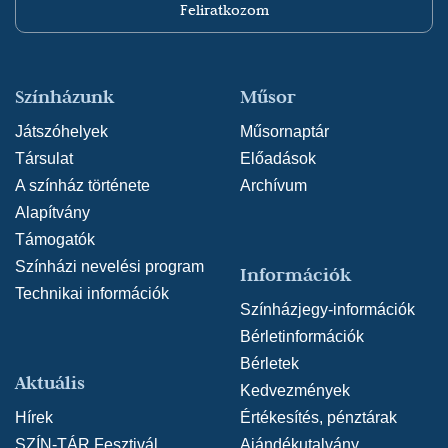
Feliratkozom
Színházunk
Műsor
Játszóhelyek
Műsornaptár
Társulat
Előadások
A színház története
Archívum
Alapítvány
Támogatók
Színházi nevelési program
Információk
Technikai információk
Színházjegy-információk
Bérletinformációk
Bérletek
Aktuális
Kedvezmények
Hírek
Értékesítés, pénztárak
SZÍN-TÁR Fesztivál
Ajándékutalvány