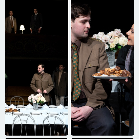
jelmeztervező
Zubornyák Emese, Kókai Laura
rendezőasszisztens
Kordics Luca
rendező
Funtek Frigyes
osztályvezető tanárok
Funtek Frigyes, Quintus Konrád