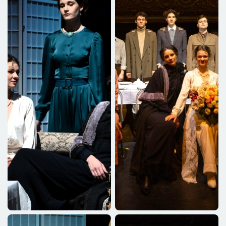
Versinyin
Horváth Gábriel
Tuzenbah
Lajcsik Domonkos
Csebutikin
Varga Szabolcs
Szaljonij
Kirády Marcell
Fedotyik
Hostyinszki Máté