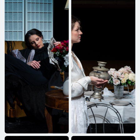
Rode
Laczkó Bálint
Anfisza
Juhász Róza
Ferapont
Funtek Frigyes
díszlettervező
Sorosi Eszter