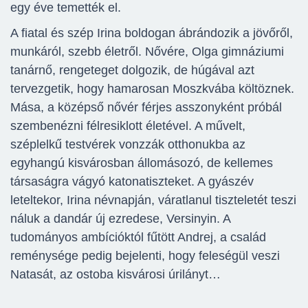
egy éve temették el.
A fiatal és szép Irina boldogan ábrándozik a jövőről,
munkáról, szebb életről. Nővére, Olga gimnáziumi
tanárnő, rengeteget dolgozik, de húgával azt
tervezgetik, hogy hamarosan Moszkvába költöznek.
Mása, a középső nővér férjes asszonyként próbál
szembenézni félresiklott életével. A művelt,
széplelkű testvérek vonzzák otthonukba az
egyhangú kisvárosban állomásozó, de kellemes
társaságra vágyó katonatiszteket. A gyászév
leteltekor, Irina névnapján, váratlanul tiszteletét teszi
náluk a dandár új ezredese, Versinyin. A
tudományos ambícióktól fűtött Andrej, a család
reménysége pedig bejelenti, hogy feleségül veszi
Natasát, az ostoba kisvárosi úrilányt…