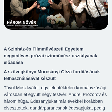
A Színház-és Filmművészeti Egyetem
negyedéves prózai színművész osztályának
előadása
A szövegkönyv Morcsányi Géza fordításának
felhasználásával készült
Távol Moszkvától, egy jelentéktelen kormányzósági
városban él együtt négy testvér: Andrej Prozorov és
három húga. Édesanyjukat már évekkel korábban
elvesztették, dandárparancsnok édesapjukat pedig